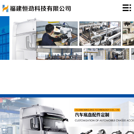
首
页
关
于
产
我
品
新
们
中
闻
工
心
资
程
厂
讯
案
房
荣
例
展
誉
联
示
资
系
质
我