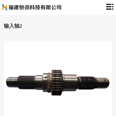
首
页
关
输入轴2
于
产
我
品
新
们
中
闻
工
心
资
程
厂
讯
案
房
荣
例
展
誉
联
示
资
系
质
我